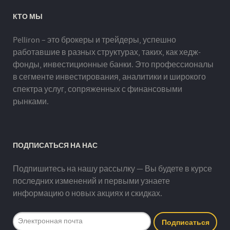
КТО МЫ
Pelliron – это брокеры и трейдеры, успешно
работавшие в разных структурах, таких, как хедж-
фонды, инвестиционные банки. Это профессионалы
в сегменте инвестирования, аналитики и широкого
спектра услуг, сопряженных с финансовыми
рынками.
ПОДПИСАТЬСЯ НА НАС
Подпишитесь на нашу рассылку — Вы будете в курсе
последних изменений и первыми узнаете
информацию о новых акциях и скидках.