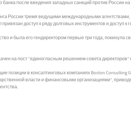
 банка после введения западных санкций против России на 
инга России тремя ведущими международными агентствами,
 привязан доступ к ряду долговых инструментов и доступ к 
во и была его гендиректором первые три года, покинула сво
ачен на пост “единогласным решением совета директоров” п
е позиции в консалтинговых компаниях Boston Consulting Gr
дарственной власти и финансовыми организациями”, привод
ентства.