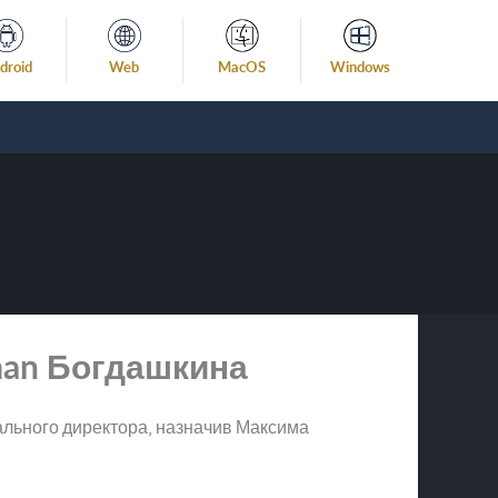
droid
Web
MacOS
Windows
man Богдашкина
ального директора, назначив Максима