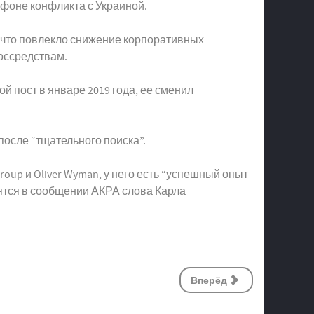
фоне конфликта с Украиной.
 что повлекло снижение корпоративных
госсредствам.
й пост в январе 2019 года, ее сменил
осле “тщательного поиска”.
oup и Oliver Wyman, у него есть “успешный опыт
ятся в сообщении АКРА слова Карла
Вперёд