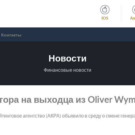
IOS
An
Контакты
Новости
Финансовые новости
ора на выходца из Oliver Wy
тинговое агентство (АКРА) объявило в среду о смене генер