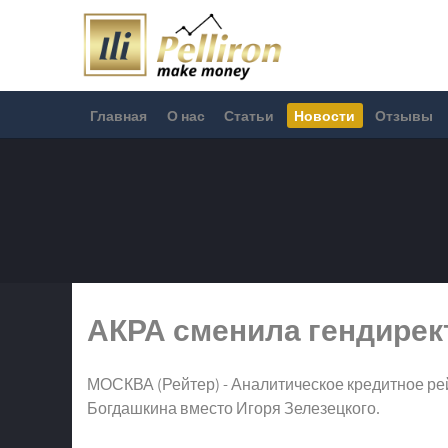
Главная
О нас
Статьи
Новости
Отзывы
АКРА сменила гендирект
МОСКВА (Рейтер) - Аналитическое кредитное рей
Богдашкина вместо Игоря Зелезецкого.