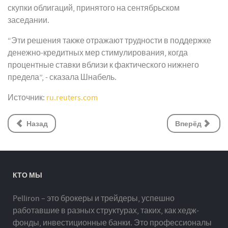
скупки облигаций, принятого на сентябрьском
заседании.
“Эти решения также отражают трудности в поддержке
денежно-кредитных мер стимулирования, когда
процентные ставки вблизи к фактического нижнего
предела”, - сказала Шнабель.
Источник:
ru.reuters.com
Назад
Вперёд
КТО МЫ
Pelliron – это брокеры и трейдеры, успешно
работавшие в разных структурах, таких, как хедж-
фонды, инвестиционные банки. Это профессионалы