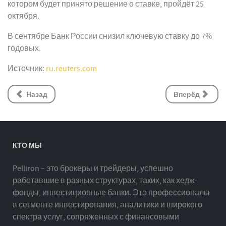
котором будет принято решение о ставке, пройдёт 25
октября.
В сентябре Банк России снизил ключевую ставку до 7%
годовых.
Источник:
ru.reuters.com
Назад
Вперёд
КТО МЫ
Pelliron – это брокеры и трейдеры, успешно
работавшие в разных структурах, таких, как хедж-
фонды, инвестиционные банки. Это профессионалы
в сегменте инвестирования, аналитики и широкого
спектра услуг, сопряженных с финансовыми