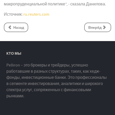
макропруденциальной политике”, - сказала Данилова.
Источник:
ru.reuters.com
Назад
Вперёд
КТО МЫ
Pelliron – это брокеры и трейдеры, успешно
работавшие в разных структурах, таких, как хедж-
фонды, инвестиционные банки. Это профессионалы
в сегменте инвестирования, аналитики и широкого
спектра услуг, сопряженных с финансовыми
рынками.