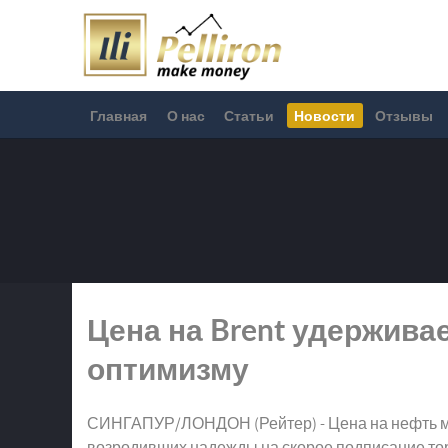
Главная
О нас
Статьи
Новости
Отзывы
Цена на Brent удержива
оптимизму
СИНГАПУР/ЛОНДОН (Рейтер) - Цена на нефть ма
возродивших надежды на скорое подписание то