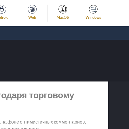
droid
Web
MacOS
Windows
годаря торговому
к на фоне оптимистичных комментариев,
экономиками мира.