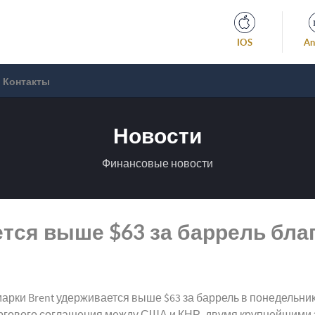
IOS
An
Контакты
Новости
Финансовые новости
ется выше $63 за баррель бла
рки Brent удерживается выше $63 за баррель в понедельни
ргового соглашения между США и КНР, двумя крупнейшими 