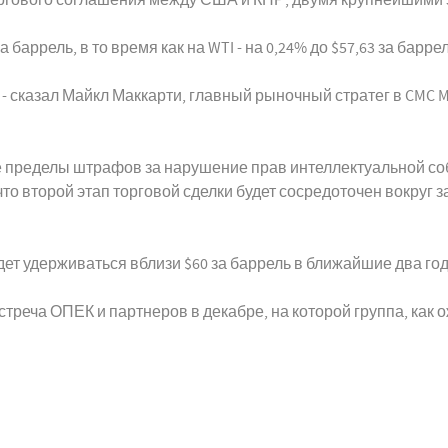
 баррель, в то время как на WTI - на 0,24% до $57,63 за баррел
- сказал Майкл Маккарти, главный рыночный стратег в CMC M
 пределы штрафов за нарушение прав интеллектуальной соб
то второй этап торговой сделки будет сосредоточен вокруг
удет удерживаться вблизи $60 за баррель в ближайшие два год
стреча ОПЕК и партнеров в декабре, на которой группа, как 