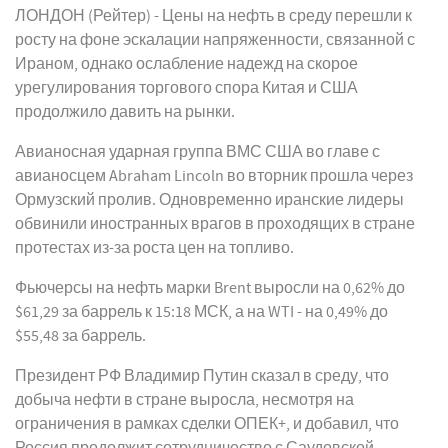
ЛОНДОН (Рейтер) - Цены на нефть в среду перешли к
росту на фоне эскалации напряженности, связанной с
Ираном, однако ослабление надежд на скорое
урегулирования торгового спора Китая и США
продолжило давить на рынки.
Авианосная ударная группа ВМС США во главе с
авианосцем Abraham Lincoln во вторник прошла через
Ормузский пролив. Одновременно иранские лидеры
обвинили иностранных врагов в проходящих в стране
протестах из-за роста цен на топливо.
Фьючерсы на нефть марки Brent выросли на 0,62% до
$61,29 за баррель к 15:18 МСК, а на WTI - на 0,49% до
$55,48 за баррель.
Президент РФ Владимир Путин сказал в среду, что
добыча нефти в стране выросла, несмотря на
ограничения в рамках сделки ОПЕК+, и добавил, что