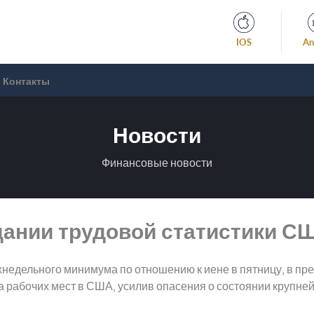
IOS
An
Контакты
Новости
Финансовые новости
дании трудовой статистики С
хнедельного минимума по отношению к иене в пятницу, в пр
ла рабочих мест в США, усилив опасения о состоянии крупн