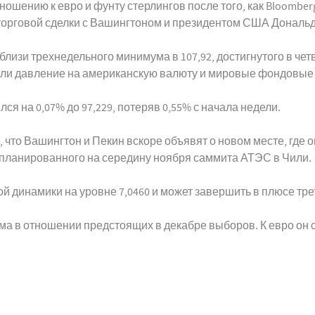
шению к евро и фунту стерлингов после того, как Bloomber
торговой сделки с Вашингтоном и президентом США Дональ
 вблизи трехнедельного минимума в 107,92, достигнутого в че
али давление на американскую валюту и мировые фондовые
я на 0,07% до 97,229, потеряв 0,55% с начала недели.
 что Вашингтон и Пекин вскоре объявят о новом месте, где
апланированного на середину ноября саммита АТЭС в Чили.
 динамики на уровне 7,0460 и может завершить в плюсе тр
ма в отношении предстоящих в декабре выборов. К евро он сн