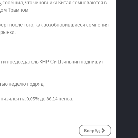
g сообщил, что чиновники Китая сомневаются в
дом Трампом.
тверг после того, как возобновившиеся сомнения
 рынки.
 он и председатель КНР Си Цзиньпин подпишут
етью неделю подряд.
изился на 0,05% до 86,14 пенса.
Вперёд