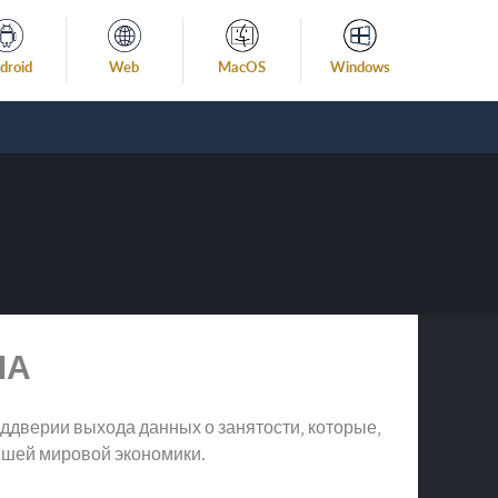
droid
Web
MacOS
Windows
ША
еддверии выхода данных о занятости, которые,
ейшей мировой экономики.