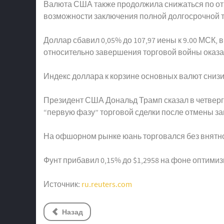
Валюта США также продолжила снижаться по отно
возможности заключения полной долгосрочной 
Доллар сбавил 0,05% до 107,97 иены к 9.00 МСК,
относительно завершения торговой войны оказ
Индекс доллара к корзине основных валют снизилс
Президент США Дональд Трамп сказал в четверг,
“первую фазу” торговой сделки после отмены з
На офшорном рынке юань торговался без внятной
Фунт прибавил 0,15% до $1,2958 на фоне оптимиз
Источник:
ru.reuters.com
Назад