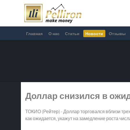
Главная
О нас
Статьи
Новости
Отзывы
Доллар снизился в ожи
ТОКИО (Рейтер) - Доллар торговался вблизи тре
как ожидается, укажут на замедление роста чис