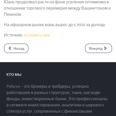
Юань продолжил расти на фоне усиления оптимизма в
отношении торгового перемирия между Вашингтоном и
Пекином.
На офшорном рынке юань вырос до 6,9958 за доллар.
Источник:
ru.reuters.com
Назад
Вперёд
КТО МЫ
Pelliron – это брокеры и трейдеры, успешно
работавшие в разных структурах, таких, как хедж-
фонды, инвестиционные банки. Это профессионалы
в сегменте инвестирования, аналитики и широкого
спектра услуг, сопряженных с финансовыми