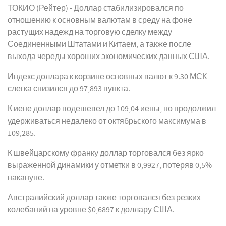
ТОКИО (Рейтер) - Доллар стабилизировался по
отношению к основным валютам в среду на фоне
растущих надежд на торговую сделку между
Соединенными Штатами и Китаем, а также после
выхода череды хороших экономических данных США.
Индекс доллара к корзине основных валют к 9.30 МСК
слегка снизился до 97,893 пункта.
К иене доллар подешевел до 109,04 иены, но продолжил
удерживаться недалеко от октябрьского максимума в
109,285.
К швейцарскому франку доллар торговался без ярко
выраженной динамики у отметки в 0,9927, потеряв 0,5%
накануне.
Австралийский доллар также торговался без резких
колебаний на уровне $0,6897 к доллару США.