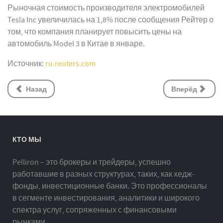
Рыночная стоимость производителя электромобилей
Tesla Inc увеличилась на 1,8% после сообщения Рейтер о
том, что компания планирует повысить цены на
автомобиль Model 3 в Китае в январе.
Источник:
ru.reuters.com
Назад
Вперёд
КТО МЫ
Pelliron – это брокеры и трейдеры, успешно
работавшие в разных структурах, таких, как хедж-
фонды, инвестиционные банки. Это профессионалы
в сегменте инвестирования, аналитики и широкого
спектра услуг, сопряженных с финансовыми
рынками.