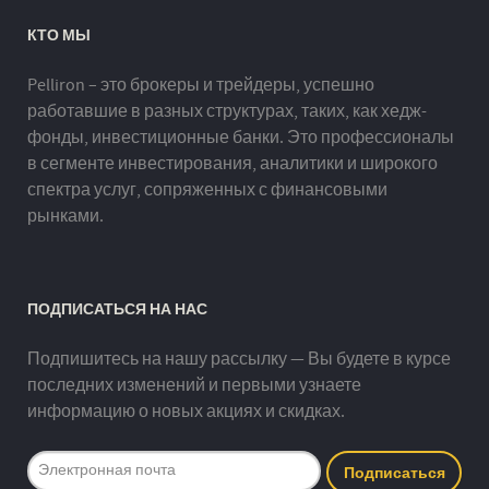
КТО МЫ
Pelliron – это брокеры и трейдеры, успешно
работавшие в разных структурах, таких, как хедж-
фонды, инвестиционные банки. Это профессионалы
в сегменте инвестирования, аналитики и широкого
спектра услуг, сопряженных с финансовыми
рынками.
ПОДПИСАТЬСЯ НА НАС
Подпишитесь на нашу рассылку — Вы будете в курсе
последних изменений и первыми узнаете
информацию о новых акциях и скидках.