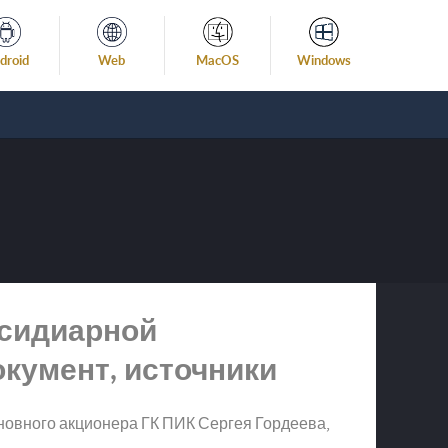
droid
Web
MacOS
Windows
бсидиарной
окумент, источники
новного акционера ГК ПИК Сергея Гордеева,