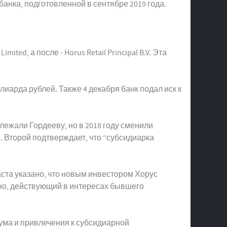
анка, подготовленной в сентябре 2019 года.
ed, а после - Horus Retail Principal B.V. Эта
иллиарда рублей. Также 4 декабря банк подал иск к
ежали Гордееву, но в 2018 году сменили
р. Второй подтверждает, что “субсидиарка
аста указано, что новым инвестором Хорус
тно, действующий в интересах бывшего
иума и привлечения к субсидиарной