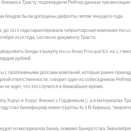
близких к Трасту, подтвердили Рейтер данные презентации б
ам бондов были допущены дефолты летом текущего года.
о 2015 года гарантировала гибралтарская компания Horus Limit
тября 2018 года, согласно документу Траста.
едъявить бонды к выкупу Horus Retail Principal B.V. на 2,7 м
иардов рублей.
ты с проблемными долгами компаний, которые ранее принадл
арной ответственности, говорит один из собеседников Рейте
н не ждет, что это случится в ближайшее время.
у Хорус и Хорус Финанс с Гордеевым (), а в материалах Тр
 году стал бенефициар инвестгруппы KLS В.Кирюша, "вероя
следует из материалов банка, помимо банкротства Эквилибр