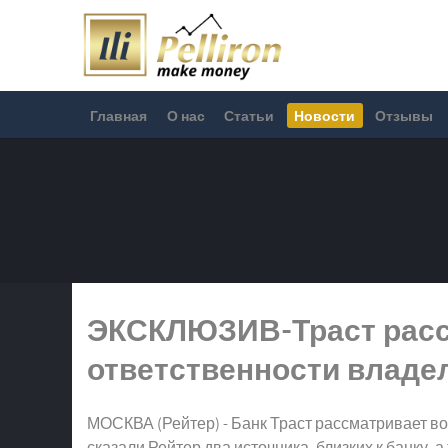
Главная
О нас
Статьи
Новости
Отзывы
ЭКСКЛЮЗИВ-Траст расс
ответственности владел
МОСКВА (Рейтер) - Банк Траст рассматривает в
сказали Рейтер два источника, близких к банку,