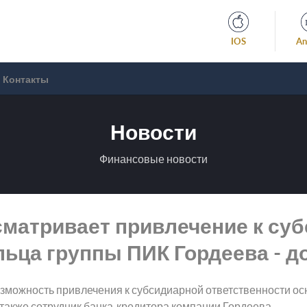
IOS
An
Контакты
Новости
Финансовые новости
матривает привлечение к су
ьца группы ПИК Гордеева - д
озможность привлечения к субсидиарной ответственности ос
 а также сотрудник банка-кредитора компании Гордеева.