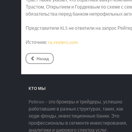
Трастом, Открытием и Гордеевым по схеме с сем
обязательства перед банком непрофильных акти
Представители KLS не ответили на запрос Рейте
Источник:
ru.reuters.com
Назад
КТО МЫ
Pelliron – это брокеры и трейдеры, успешно
работавшие в разных структурах, таких, как
хедж-фонды, инвестиционные банки. Это
профессионалы в сегменте инвестирования,
аналитики и широкого спектра услуг,