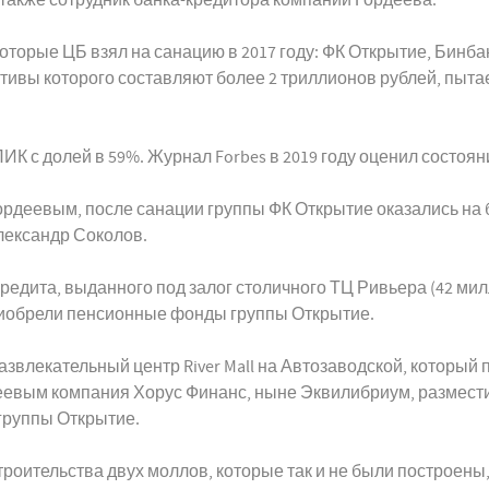
которые ЦБ взял на санацию в 2017 году: ФК Открытие, Бин
тивы которого составляют более 2 триллионов рублей, пытает
К с долей в 59%. Журнал Forbes в 2019 году оценил состоян
рдеевым, после санации группы ФК Открытие оказались на б
лександр Соколов.
 кредита, выданного под залог столичного ТЦ Ривьера (42 ми
риобрели пенсионные фонды группы Открытие.
развлекательный центр River Mall на Автозаводской, которы
рдеевым компания Хорус Финанс, ныне Эквилибриум, размест
группы Открытие.
ительства двух моллов, которые так и не были построены,