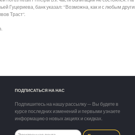
ьей Гуцериева, банк указал: “Возможна, как и с любым други
вов Траст”.
р.
ПОДПИСАТЬСЯ НА НАС
Подпишитесь на нашу рассылку — Вы будете в
курсе последних изменений и первыми узнаете
информацию о новых акциях и скидках.