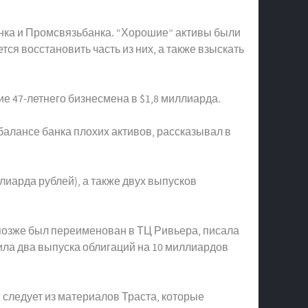
банка и Промсвязьбанка. “Хорошие” активы были
ся восстановить часть из них, а также взыскать
ие 47-летнего бизнесмена в $1,8 миллиарда.
алансе банка плохих активов, рассказывал в
ллиарда рублей), а также двух выпусков
й позже был переименован в ТЦ Ривьера, писала
ила два выпуска облигаций на 10 миллиардов
 следует из материалов Траста, которые