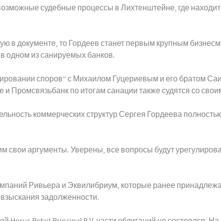
 возможные судебные процессы в Лихтенштейне, где находит
ую в документе, то Гордеев станет первым крупным бизнесм
 в одном из санируемых банков.
лировании споров” с Михаилом Гуцериевым и его братом С
ие и Промсвязьбанк по итогам санации также судятся со с
ельность коммерческих структур Сергея Гордеева полностью
им свои аргументы. Уверены, все вопросы будут урегулирова
компаний Ривьера и Эквилибриум, которые ранее принадлежа
 взыскания задолженности.
й Horus Retail Principal B.V. части облигаций не состоялся.