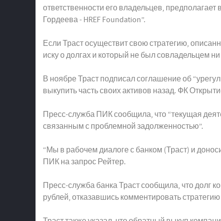
ответственности его владельцев, предполагает
Гордеева - HREF Foundation”.
Если Траст осуществит свою стратегию, описанн
иску о долгах и который не был совладельцем ни
В ноябре Траст подписал соглашение об “урегу
выкупить часть своих активов назад. ФК Открыт
Пресс-служба ПИК сообщила, что “текущая деят
связанным с проблемной задолженностью”.
“Мы в рабочем диалоге с банком (Траст) и донос
ПИК на запрос Рейтер.
Пресс-служба банка Траст сообщила, что долг 
рублей, отказавшись комментировать стратегию
Траст также указал, что обратный выкуп компание