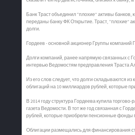
Банк Траст объединил “плохие” активы банков, 
переданы банку ФК Открытие. Траст, “плохие” ак
долги.
Гордеев - основной акционер Группы компаний ПИ
Долги компаний, ранее напрямую связанных с Го
интервью Ведомостям предправления Траста А
Из его слов следует, что долги складываются из
облигаций на 10 миллиардов рублей, которые п
В 2014 году структура Гордеева купила торгово-
газета Ведомости. В тот же год связанная с Го
рублей, которые приобрели пенсионные фонды 
Облигации размещались для финансирования стро