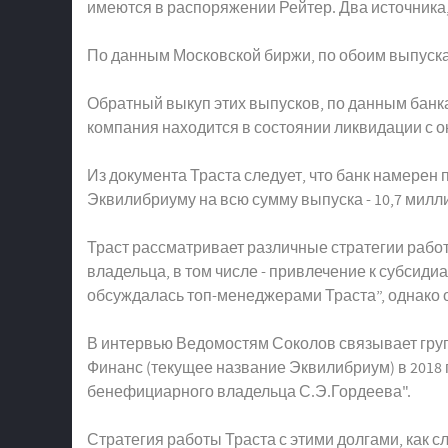
имеются в распоряжении Рейтер. Два источника, 
По данным Московской биржи, по обоим выпуск
Обратный выкуп этих выпусков, по данным банка, д
компания находится в состоянии ликвидации с ок
Из документа Траста следует, что банк намерен пр
Эквилибриуму на всю сумму выпуска - 10,7 милл
Траст рассматривает различные стратегии рабо
владельца, в том числе - привлечение к субсиди
обсуждалась топ-менеджерами Траста”, однако о
В интервью Ведомостям Соколов связывает групп
Финанс (текущее название Эквилибриум) в 2018
бенефициарного владельца С.Э.Гордеева".
Стратегия работы Траста с этими долгами, как 