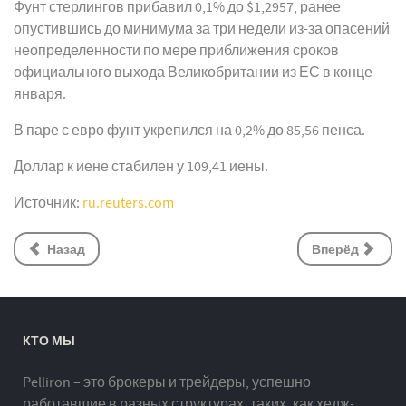
Фунт стерлингов прибавил 0,1% до $1,2957, ранее
опустившись до минимума за три недели из-за опасений
неопределенности по мере приближения сроков
официального выхода Великобритании из ЕС в конце
января.
В паре с евро фунт укрепился на 0,2% до 85,56 пенса.
Доллар к иене стабилен у 109,41 иены.
Источник:
ru.reuters.com
Назад
Вперёд
КТО МЫ
Pelliron – это брокеры и трейдеры, успешно
работавшие в разных структурах, таких, как хедж-