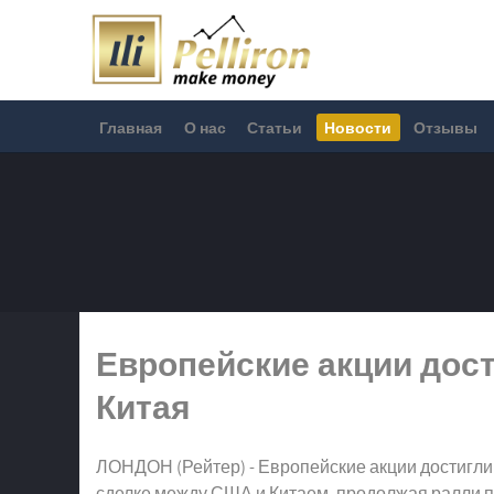
Главная
О нас
Статьи
Новости
Отзывы
Европейские акции дост
Китая
ЛОНДОН (Рейтер) - Европейские акции достигли
сделке между США и Китаем, продолжая ралли 