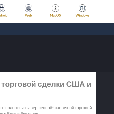
droid
Web
MacOS
Windows
т торговой сделки США и
 о “полностью завершенной” частичной торговой
в в Великобритании.