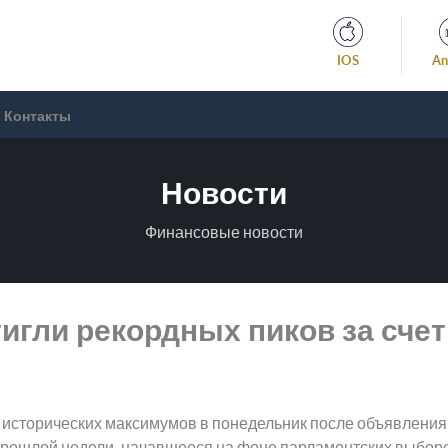
IOS
An
Контакты
Новости
Финансовые новости
игли рекордных пиков за сче
 исторических максимумов в понедельник после объявления
прошлой недели, начавшееся на фоне парламентских выборо