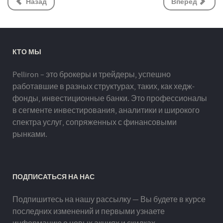
Назад
Вперёд
КТО МЫ
Pelliron – это брокеры и трейдеры, успешно
работавшие в разных структурах, таких, как хедж-
фонды, инвестиционные банки. Это профессионалы
в сегменте инвестирования, аналитики и широкого
спектра услуг, сопряженных с финансовыми
рынками.
ПОДПИСАТЬСЯ НА НАС
Подпишитесь на нашу рассылку — Вы будете в курсе
последних изменений и первыми узнаете