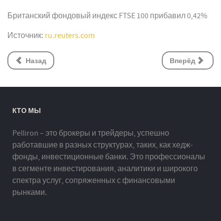
Британский фондовый индекс FTSE 100 прибавил 0,42%
Источник:
ru.reuters.com
Назад
Вперёд
КТО МЫ
Pelliron – это брокеры и трейдеры, успешно
работавшие в разных структурах, таких, как хедж-
фонды, инвестиционные банки. Это профессионалы
в сегменте инвестирования, аналитики и широкого
спектра услуг, сопряженных с финансовыми
рынками.