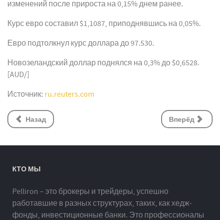
изменений после прироста на 0,15% днем ранее.
Курс евро составил $1,1087, приподнявшись на 0,05%.
Евро подтолкнул курс доллара до 97.530.
Новозеландский доллар поднялся на 0,3% до $0,6528.
[AUD/]
Источник:
ru.reuters.com
Назад
Вперёд
КТО МЫ
Pelliron – это брокеры и трейдеры, успешно
работавшие в разных структурах, таких, как хедж-
фонды, инвестиционные банки. Это профессионалы