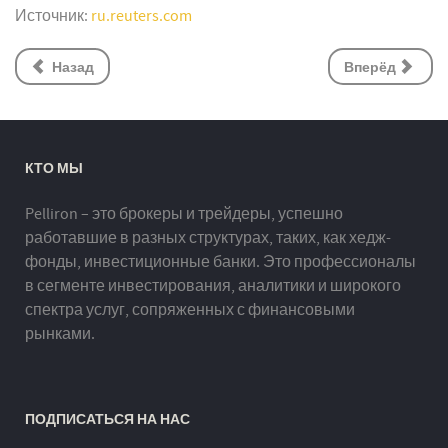
Источник:
ru.reuters.com
Назад
Вперёд
КТО МЫ
Pelliron – это брокеры и трейдеры, успешно
работавшие в разных структурах, таких, как хедж-
фонды, инвестиционные банки. Это профессионалы
в сегменте инвестирования, аналитики и широкого
спектра услуг, сопряженных с финансовыми
рынками.
ПОДПИСАТЬСЯ НА НАС