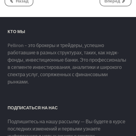
Назад
Вперёд
КТО МЫ
Pelliron – это брокеры и трейдеры, успешно
работавшие в разных структурах, таких, как хедж-
фонды, инвестиционные банки. Это профессионалы
в сегменте инвестирования, аналитики и широкого
спектра услуг, сопряженных с финансовыми
рынками.
ПОДПИСАТЬСЯ НА НАС
Подпишитесь на нашу рассылку — Вы будете в курсе
последних изменений и первыми узнаете