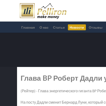
Главная
О нас
Статьи
Новости
Отзывы
Глава BP Роберт Дадли у
(Рейтер) - Глава энергетического гиганта BP Роб
На посту Дадли сменит Бернард Луни, который с