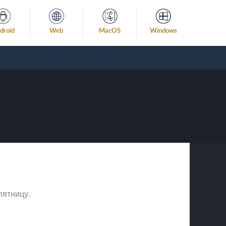
droid
Web
MacOS
Windows
пятницу.