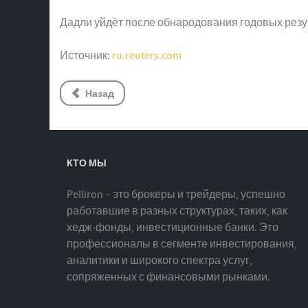
Дадли уйдёт после обнародования годовых резул
Источник:
ru.reuters.com
Назад
КТО МЫ
Pelliron – это брокеры и трейдеры, успешно
работавшие в разных структурах, таких, как
хедж-фонды, инвестиционные банки. Это
профессионалы в сегменте инвестирования,
аналитики и широкого спектра услуг,
сопряженных с финансовыми рынками.