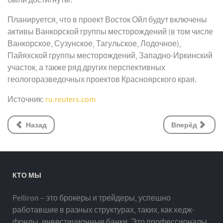
были достигнуты.
Планируется, что в проект Восток Ойл будут включены
активы Ванкорской группы месторождений (в том числе
Ванкорское, Сузунское, Тагульское, Лодочное),
Пайяхской группы месторождений, Западно-Иркинский
участок, а также ряд других перспективных
геологоразведочных проектов Красноярского края.
Источник:
ru.reuters.com
Назад
Вперёд
КТО МЫ
Pelliron – это брокеры и трейдеры, успешно
работавшие в разных структурах, таких, как хедж-
фонды, инвестиционные банки. Это профессионалы