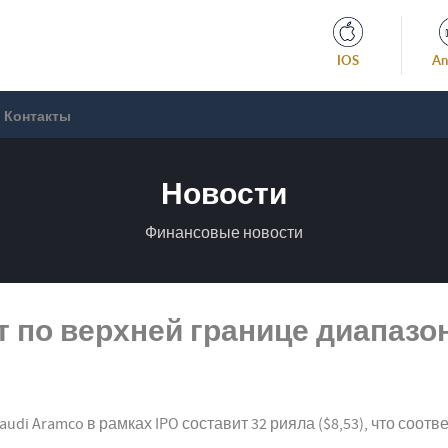
IOS
An
Контакты
Новости
Финансовые новости
ет по верхней границе диапазо
 Aramco в рамках IPO составит 32 рияла ($8,53), что соотв