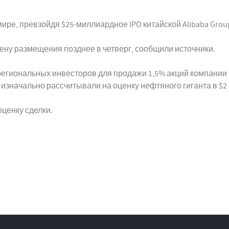
е, превзойдя $25-миллиардное IPO китайской Alibaba Group H
ену размещения позднее в четверг, сообщили источники.
региональных инвесторов для продажи 1,5% акций компании 
 изначально рассчитывали на оценку нефтяного гиганта в $2
оценку сделки.