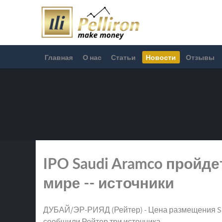
Главная
О нас
Статьи
Новости
Отзывы
IPO Saudi Aramco пройд
мире -- источники
ДУБАЙ/ЭР-РИЯД (Рейтер) - Цена размещения Saudi
сообщили Рейтер три источника.