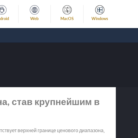
droid
Web
MacOS
Windows
на, став крупнейшим в
етствует верхней границе ценового диапазона,