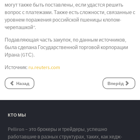
могут также быть поставлены, если удастся решить
вопрос с платежами. Также есть сложности, связанные с
уровнем поражения российской пшеницы клопом-
черепашкой”.
Подавляющая часть закупок, по данным источников,
была сделана Государственной торговой корпорации
Ирана (GTС).
Источник:
ru.reuters.com
Назад
Вперёд
КТО МЫ
Pelliron – это брокеры и трейдеры, успешно
работавшие в разных структурах, таких, как хедж-