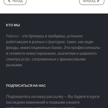
Назад
Вперёд
КТО МЫ
Pelliron – это брокеры и трейдеры, успешно
работавшие в разных структурах, таких, как хедж-
фонды, инвестиционные банки. Это профессионалы
в сегменте инвестирования, аналитики и широкого
спектра услуг, сопряженных с финансовыми
рынками.
ПОДПИСАТЬСЯ НА НАС
Подпишитесь на нашу рассылку — Вы будете в курсе
последних изменений и первыми узнаете