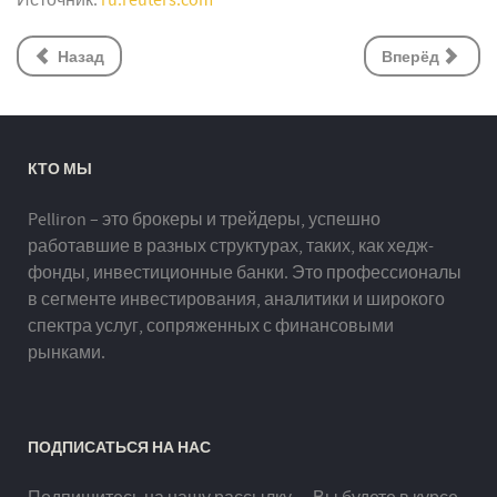
Источник:
ru.reuters.com
Назад
Вперёд
КТО МЫ
Pelliron – это брокеры и трейдеры, успешно
работавшие в разных структурах, таких, как хедж-
фонды, инвестиционные банки. Это профессионалы
в сегменте инвестирования, аналитики и широкого
спектра услуг, сопряженных с финансовыми
рынками.
ПОДПИСАТЬСЯ НА НАС