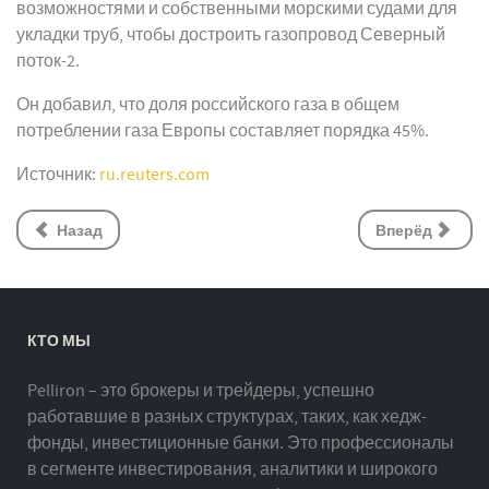
возможностями и собственными морскими судами для
укладки труб, чтобы достроить газопровод Северный
поток-2.
Он добавил, что доля российского газа в общем
потреблении газа Европы составляет порядка 45%.
Источник:
ru.reuters.com
Назад
Вперёд
КТО МЫ
Pelliron – это брокеры и трейдеры, успешно
работавшие в разных структурах, таких, как хедж-
фонды, инвестиционные банки. Это профессионалы
в сегменте инвестирования, аналитики и широкого