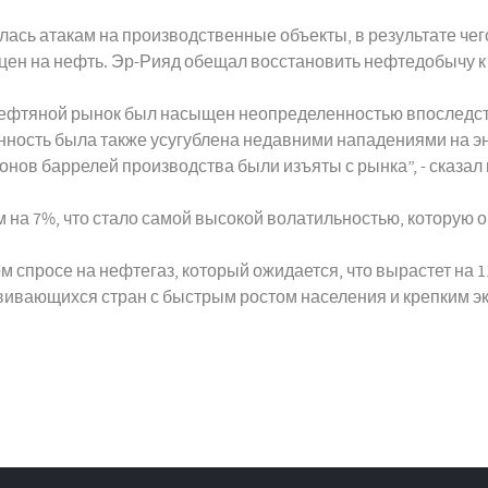
ась атакам на производственные объекты, в результате чег
 цен на нефть. Эр-Рияд обещал восстановить нефтедобычу к 
нефтяной рынок был насыщен неопределенностью впоследст
нность была также усугублена недавними нападениями на э
онов баррелей производства были изъяты с рынка”, - сказал
м на 7%, что стало самой высокой волатильностью, которую о
спросе на нефтегаз, который ожидается, что вырастет на 11
звивающихся стран с быстрым ростом населения и крепким эк