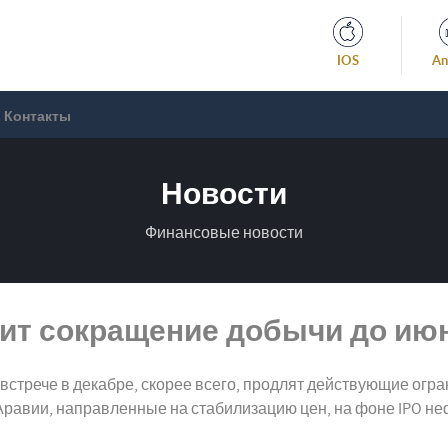
IOS
An
Контакты
Новости
Финансовые новости
ит сокращение добычи до июн
трече в декабре, скорее всего, продлят действующие огра
равии, направленные на стабилизацию цен, на фоне IPO неф