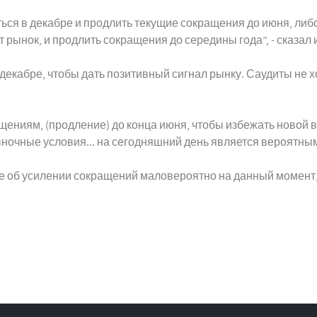
иться в декабре и продлить текущие сокращения до июня, ли
т рынок, и продлить сокращения до середины года”, - сказал
екабре, чтобы дать позитивный сигнал рынку. Саудиты не хо
щениям, (продление) до конца июня, чтобы избежать новой 
рыночные условия... на сегодняшний день является вероятны
 об усилении сокращений маловероятно на данный момент, 