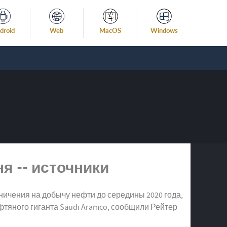
droid
Web
MacOS
Windows
я -- источники
ничения на добычу нефти до середины 2020 года,
тяного гиганта Saudi Aramco, сообщили Рейтер