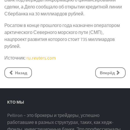
Банк подтверждал информацию о финансировании
сделки, а Дело сообщало об открытии кредитной линии
Сбербанка на 30 миллиардов рублей.
Росатом в конце прошлого года назначен оператором
арктического Северного морского пути (СМП),
нацпроект развития которого стоит 735 миллиардов
рублей.
Источник:
ru.reuters.com
Назад
Вперёд
КТО МЫ
Pelliron – это брокеры и трейдеры, успешно
работавшие в разных структурах, таких, как хедж-
фонды, инвестиционные банки. Это профессионалы