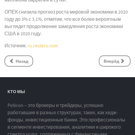
миллиона баррелей в сутки.
ОПЕК снизила прогноз роста мировой экономики в 2020
году до 3% с 3,1%, отметив, что все более вероятным
выглядит продолжение замедления роста экономики
США в 2020 году.
Источник:
ru.reuters.com
Назад
Вперёд
КТО МЫ
Pelliron – это брокеры и трейдеры, успешно
работавшие в разных структурах, таких, как хедж-
фонды, инвестиционные банки. Это профессионалы
в сегменте инвестирования, аналитики и широкого
спектра услуг, сопряженных с финансовыми