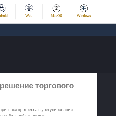
droid
Web
MacOS
Windows
зрешение торгового
 признаки прогресса в урегулировании
и глобальной экономике.