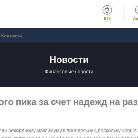
IOS
An
Контакты
Новости
Финансовые новости
ого пика за счет надежд на ра
я к рекордному максимуму в понедельник, поскольку новые
верх акции секторов, чувствительных к ситуации в торговле 