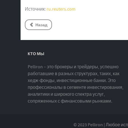
Источник:
ru.reuters.com
Назад
КТО МЫ
Pelliron – это брокеры и трейдеры, успешно
работавшие в разных структурах, таких, как
хедж-фонды, инвестиционные банки. Это
профессионалы в сегменте инвестирования,
аналитики и широкого спектра услуг,
сопряженных с финансовыми рынками.
© 2023 Pelliron | Любое 