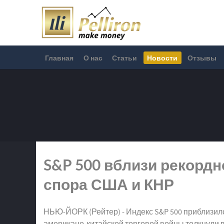
Главная
О нас
Статьи
Новости
Отзывы
S&P 500 вблизи рекордн
спора США и КНР
НЬЮ-ЙОРК (Рейтер) - Индекс S&P 500 приблизилс
американо-китайской торговой войны толкнули в