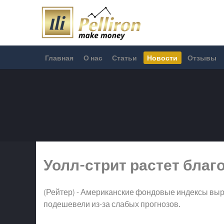
Главная
О нас
Статьи
Новости
Отзывы
Уолл-стрит растет благо
(Рейтер) - Американские фондовые индексы выросли
подешевели из-за слабых прогнозов.