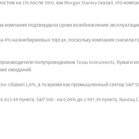
стом на 1% после того, как Morgan Stanley сказал, что комп
 как компания подтвердила сроки возобновления эксплуатаци
 на 4% на внебиржевых торгах, поскольку компания снизила 
роизводителе полупроводников Texas Instruments, бумаги кот
иже ожиданий.
tor сбавил 1,6%, в то время как промышленный сектор S&P 50
813.44 пункта, S&P 500 - на 0,04% до 2.997,39 пункта, Nasdaq Co