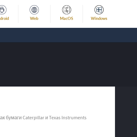
droid
Web
MacOS
Windows
бумаги Caterpillar и Texas Instruments