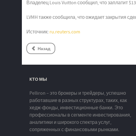
Владелец Louis Vuitton сообщил, что заплатит $1
LVMH также сообщила, что ожидает закрытия сде
Источник:
ru.reuters.com
Назад
КТО МЫ
Pelliron – это брокеры и трейдеры, успешно
работавшие в разных структурах, таких, как
хедж-фонды, инвестиционные банки. Это
профессионалы в сегменте инвестирования,
аналитики и широкого спектра услуг,
сопряженных с финансовыми рынками.