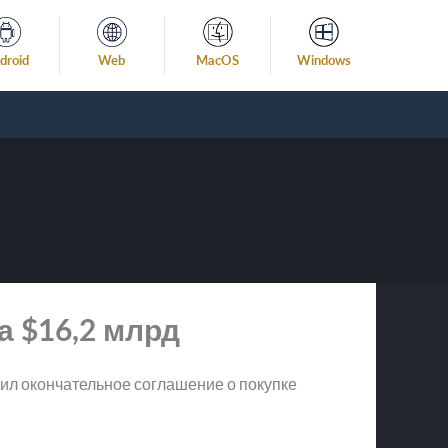
droid
Web
MacOS
Windows
за $16,2 млрд
чил окончательное соглашение о покупке