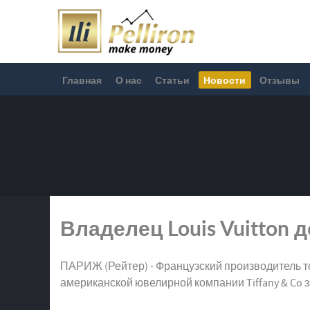
Главная
О нас
Статьи
Новости
Отзывы
Владелец Louis Vuitton д
ПАРИЖ (Рейтер) - Французский производитель то
американской ювелирной компании Tiffany & Co з