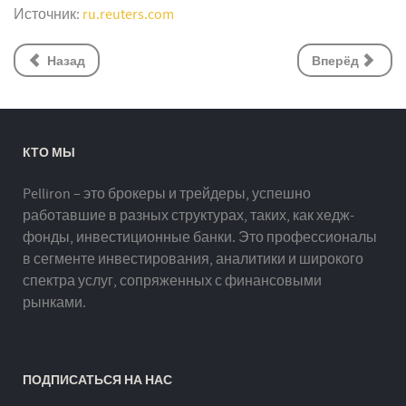
Источник:
ru.reuters.com
Назад
Вперёд
КТО МЫ
Pelliron – это брокеры и трейдеры, успешно
работавшие в разных структурах, таких, как хедж-
фонды, инвестиционные банки. Это профессионалы
в сегменте инвестирования, аналитики и широкого
спектра услуг, сопряженных с финансовыми
рынками.
ПОДПИСАТЬСЯ НА НАС