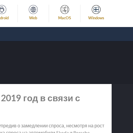
droid
Web
MacOS
Windows
2019 год в связи с
предив о замедлении спроса, несмотря на рост
а спроса на автомобили Skoda и Porsche.