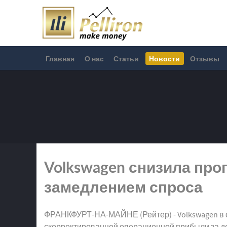
Главная
О нас
Статьи
Новости
Отзывы
Volkswagen снизила прог
замедлением спроса
ФРАНКФУРТ-НА-МАЙНЕ (Рейтер) - Volkswagen в с
скорректированной операционной прибыли за дев