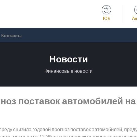
IOS
An
Контакты
Новости
Финансовые новости
ноз поставок автомобилей на 
реду снизила годовой прогноз поставок автомобилей, преду
ять месяцев на 11,2% за счет продаж внедорожников и скачк