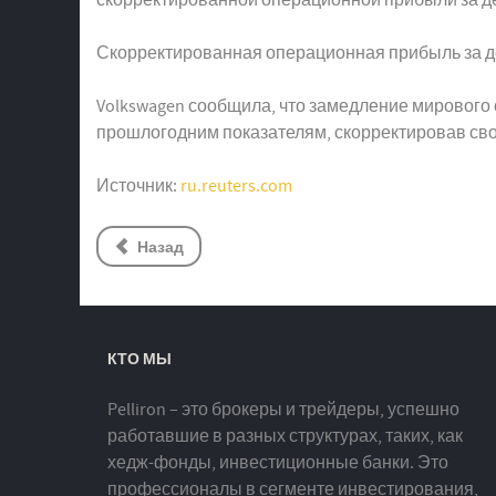
Скорректированная операционная прибыль за де
Volkswagen сообщила, что замедление мирового с
прошлогодним показателям, скорректировав сво
Источник:
ru.reuters.com
Назад
КТО МЫ
Pelliron – это брокеры и трейдеры, успешно
работавшие в разных структурах, таких, как
хедж-фонды, инвестиционные банки. Это
профессионалы в сегменте инвестирования,