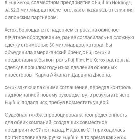
в Fuji Xerox, совместном предприятия с Fujifilm Holdings,
за $2,3 миллиарда после того, как отказалась от слияния
с японским партнером.
Xerox, борющаяся с падением спроса на офисное
печатное оборудование, ранее согласилась на сложную
сделку стоимостью $6 миллиардов, которая бы
объединила американский бренд с Fuji Xerox и
предоставила бы контроль Fujifilm. Но Xerox расторгла
сделку в прошлом году из-за давления основных
инвесторов - Карла Айкана и Дарвина Дисона.
Xerox заключила с ними соглашение, передав контроль
над компанией новому руководству, в результате чего
Fujifilm подала иск, требуя возместить ущерб.
Судебная тяжба спровоцировала неопределенность
для обеих компаний, создавших совместное
предприятие 57 лет назад. На долю СП приходилась
почти половина выручки Fujifilm, в то время как Xerox