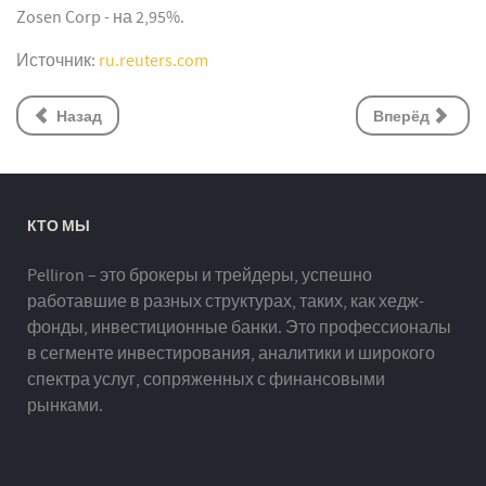
Zosen Corp - на 2,95%.
Источник:
ru.reuters.com
Назад
Вперёд
КТО МЫ
Pelliron – это брокеры и трейдеры, успешно
работавшие в разных структурах, таких, как хедж-
фонды, инвестиционные банки. Это профессионалы
в сегменте инвестирования, аналитики и широкого
спектра услуг, сопряженных с финансовыми
рынками.