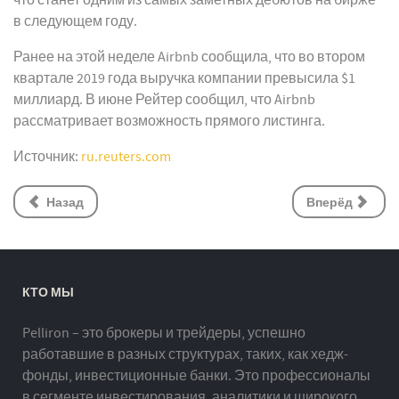
что станет одним из самых заметных дебютов на бирже
в следующем году.
Ранее на этой неделе Airbnb сообщила, что во втором
квартале 2019 года выручка компании превысила $1
миллиард. В июне Рейтер сообщил, что Airbnb
рассматривает возможность прямого листинга.
Источник:
ru.reuters.com
Назад
Вперёд
КТО МЫ
Pelliron – это брокеры и трейдеры, успешно
работавшие в разных структурах, таких, как хедж-
фонды, инвестиционные банки. Это профессионалы
в сегменте инвестирования, аналитики и широкого