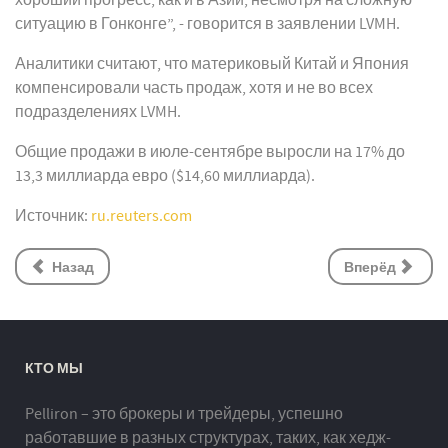
хороший прогресс, как и в Азии, несмотря на сложную
ситуацию в Гонконге”, - говорится в заявлении LVMH.
Аналитики считают, что материковый Китай и Япония
компенсировали часть продаж, хотя и не во всех
подразделениях LVMH.
Общие продажи в июле-сентябре выросли на 17% до
13,3 миллиарда евро ($14,60 миллиарда).
Источник:
ru.reuters.com
Назад
Вперёд
КТО МЫ
Pelliron – это брокеры и трейдеры, успешно
работавшие в разных структурах, таких, как хедж-