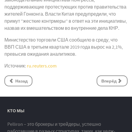
законодательные инициативы Конгресса,
поддерживающие протестующих против правительства
жителей Гонконга. Власти Китая предупредили, что
примут “жесткие контрмеры” в ответ на эти инициативы,
назвав их вмешательством во внутренние дела КНР.
Министерство торговли США сообщило в среду, что
ВВП США в третьем квартале 2019 года вырос на 2,1%,
превысив ожидания аналитиков.
Источник:
ru.reuters.com
Назад
Вперёд
КТО МЫ
Pelliron – это брокеры и трейдеры, успешно
работавшие в разных структурах, таких, как хедж-