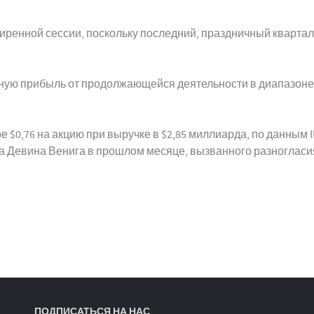
асширенной сессии, поскольку последний, праздничный кварт
ную прибыль от продолжающейся деятельности в диапазоне $
$0,76 на акцию при выручке в $2,85 миллиарда, по данным IB
ра Девина Венига в прошлом месяце, вызванного разноглас
ПОДПИСАТЬСЯ НА НАС