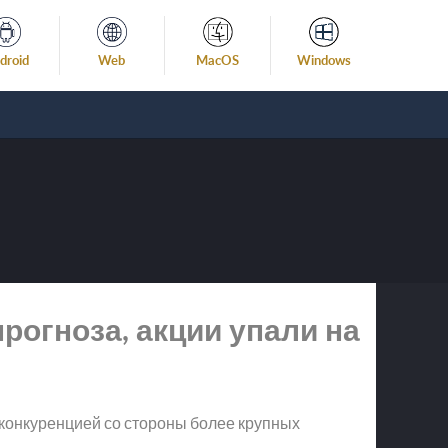
droid
Web
MacOS
Windows
рогноза, акции упали на
й конкуренцией со стороны более крупных