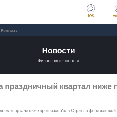
IOS
An
Контакты
Новости
Финансовые новости
а праздничный квартал ниже п
огоднем квартале ниже прогнозов Уолл-Стрит на фоне жестко