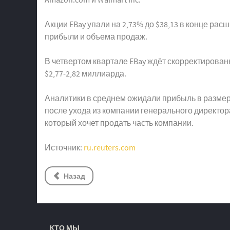
Акции EBay упали на 2,73% до $38,13 в конце р
прибыли и объема продаж.
В четвертом квартале EBay ждёт скорректирован
$2,77-2,82 миллиарда.
Аналитики в среднем ожидали прибыль в размере 
после ухода из компании генерального директо
который хочет продать часть компании.
Источник:
ru.reuters.com
Назад
КТО МЫ