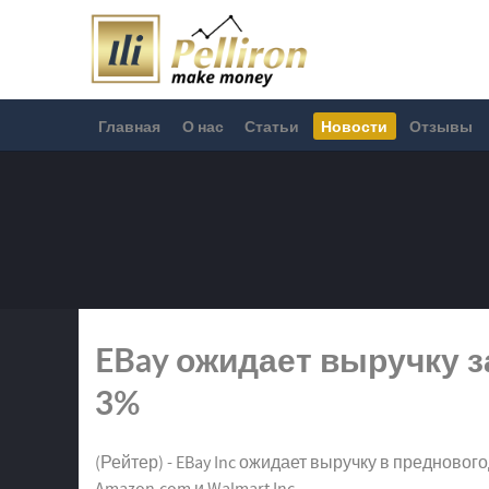
Главная
О нас
Статьи
Новости
Отзывы
EBay ожидает выручку з
3%
(Рейтер) - EBay Inc ожидает выручку в преднов
Amazon.com и Walmart Inc.