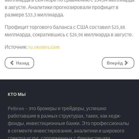
миллиарда в сентябре по сравнению с $34,84 миллиарда
в августе. Аналитики прогнозировали профицит в
размере $33,3 миллиарда.
Профицит торгового баланса с США составил $25,88
миллиарда, сократившись с $26,96 миллиарда в августе.
Источник:
ru.reuters.com
Назад
Вперёд
КТО МЫ
Pelliron – это брокеры и трейдеры, успешно
работавшие в разных структурах, таких, как хедж-
фонды, инвестиционные банки. Это профессионалы
в сегменте инвестирования, аналитики и широкого
спектра услуг, сопряженных с финансовыми