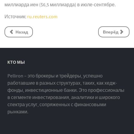
миллиарда иен ($6,5 миллиарда) в июле-сентябре.
Источник:
ru.reuters.com
Назад
Вперёд
КТО МЫ
Pelliron – это брокеры и трейдеры, успешно
работавшие в разных структурах, таких, как хедж-
фонды, инвестиционные банки. Это профессионалы
в сегменте инвестирования, аналитики и широкого
спектра услуг, сопряженных с финансовыми
рынками.