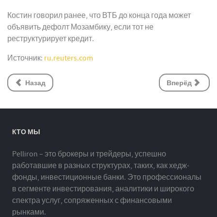
Костин говорил ранее, что ВТБ до конца года может
объявить дефолт Мозамбику, если тот не
реструктурирует кредит.
Источник:
ru.reuters.com
Назад
Вперёд
КТО МЫ
Pelliron – это брокеры и трейдеры, успешно
работавшие в разных структурах, таких, как хедж-
фонды, инвестиционные банки. Это профессионалы
в сегменте инвестирования, аналитики и широкого
спектра услуг, сопряженных с финансовыми
рынками.