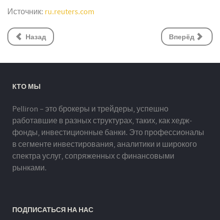
Источник:
ru.reuters.com
Назад
Вперёд
КТО МЫ
Pelliron – это брокеры и трейдеры, успешно
работавшие в разных структурах, таких, как хедж-
фонды, инвестиционные банки. Это профессионалы
в сегменте инвестирования, аналитики и широкого
спектра услуг, сопряженных с финансовыми
рынками.
ПОДПИСАТЬСЯ НА НАС