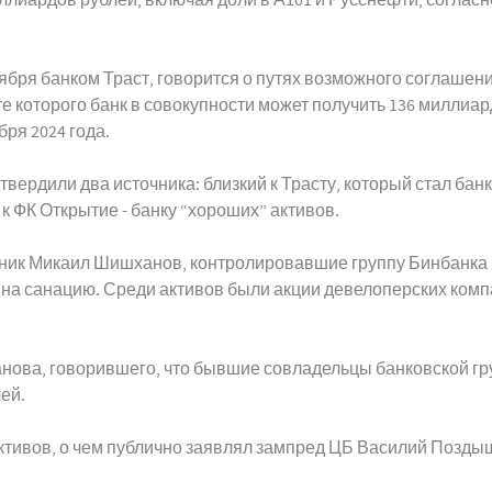
тября банком Траст, говорится о путях возможного соглаше
которого банк в совокупности может получить 136 миллиардо
ря 2024 года.
вердили два источника: близкий к Трасту, который стал бан
й к ФК Открытие - банку “хороших” активов.
нник Микаил Шишханов, контролировавшие группу Бинбанка и
 на санацию. Среди активов были акции девелоперских компа
анова, говорившего, что бывшие совладельцы банковской г
ей.
активов, о чем публично заявлял зампред ЦБ Василий Позды