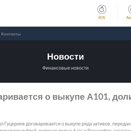
IOS
An
Контакты
Новости
Финансовые новости
ривается о выкупе А101, дол
 Гуцериев договаривается о выкупе ряда активов, переданн
миллиардов рублей, включая доли в А101 и Русснефти, согла