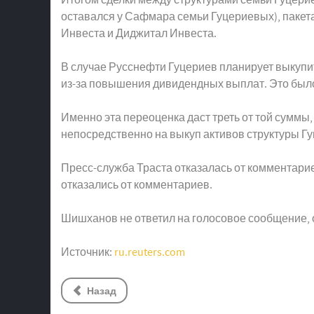
оставался у Сафмара семьи Гуцериевых), пакет
Инвеста и Диджитал Инвеста.
В случае Русснефти Гуцериев планирует выкупит
из-за повышения дивидендных выплат. Это было
Именно эта переоценка даст треть от той суммы,
непосредственно на выкуп активов структуры Гу
Пресс-служба Траста отказалась от комментарие
отказались от комментариев.
Шишханов не ответил на голосовое сообщение, 
Источник:
ru.reuters.com
Назад