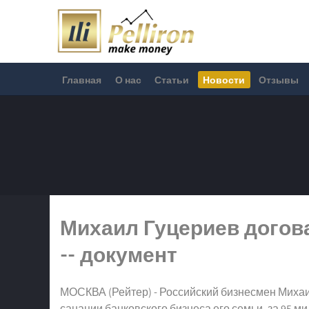
Главная
О нас
Статьи
Новости
Отзывы
Михаил Гуцериев догова
-- документ
МОСКВА (Рейтер) - Российский бизнесмен Михаил
санации банковского бизнеса его семьи, за 95 