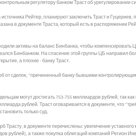
контрольным регулятору банком Траст об урегулировании с
источника Рейтер, планируют заключить Траст и Гуцериев, пр
казана в документе Траста, который есть в распоряжении Ре
водили активы на баланс Бинбанка, чтобы компенсировать Ц
вался Бинбанком. На спасение этой группы ЦБ направил бол
рытие, а плохие - банку Траст.
ерб от сделок, “причиненный банку бывшими контролирующим
льцам могут достигать 753-755 миллиардов рублей, так как
иллиарда рублей. Траст оговаривается в документе, что “т
становить только суд.
б Трасту, в документе перечислены: увеличение уставного к
ов рублей), а также покупка облигаций компаний Регион Инв