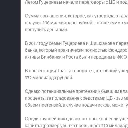
Летом Гуцериевы начали переговоры с ЦБ и под
Сумма соглашения, которое, как утверждают два 
получит 136 миллиардов рублей - эта же сумма у
поступить деньгами.
В 2017 году семьи Гуцериева и Шишханова пере
банка, который практически полностью фондиро
активы Бинбанка и Роста были переданы в ФК Отк
В презентации Траста говорится, что общий ущ
372 миллиарда рублей.
Однако потенциальные претензии к бывшим владе
проценты за пользование средствами ЦБ - 383 м
объем претензий, в случае подачи исков, может у
Среди крупнейших сделок, которые нанесли ущер
капитал (размер убытка превышает 210 миллиард