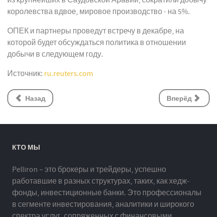
из крупнейших в Саудовской Аравии, сократили добычу
королевства вдвое, мировое производство - на 5%.
ОПЕК и партнеры проведут встречу в декабре, на
которой будет обсуждаться политика в отношении
добычи в следующем году.
Источник:
ru.reuters.com
Назад
Вперёд
КТО МЫ
Pelliron – это брокеры и трейдеры, успешно
работавшие в разных структурах, таких, как хедж-
фонды, инвестиционные банки. Это профессионалы
в сегменте инвестирования, аналитики и широкого
спектра услуг, сопряженных с финансовыми