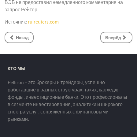
ВЭБ не предоставил немедленного комментария на
запрос Рейтер.
Источник:
ru.reuters.com
Назад
Вперёд
КТО МЫ
Pelliron – это брокеры и трейдеры, успешно
работавшие в разных структурах, таких, как хедж-
фонды, инвестиционные банки. Это профессионалы
в сегменте инвестирования, аналитики и широкого
спектра услуг, сопряженных с финансовыми
рынками.